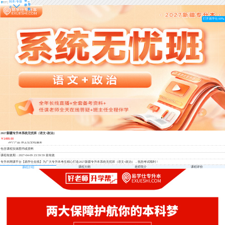
登
转本/专接
导
录
本
航
打开易学仕APP
2027新疆专升本系统无忧班（语文+政治）
￥1499.00
28个产品
班主任全程服务
包含课程实体图书或资料
课程有效期：2027-04-09 23:59:59 前有效
专升本网课平台【易学仕在线】为广大专升本考生精心打造2027新疆专升本系统无忧班（语文+政治），祝您考试顺利！
课程大纲
老师简介
课程评价
课程介绍