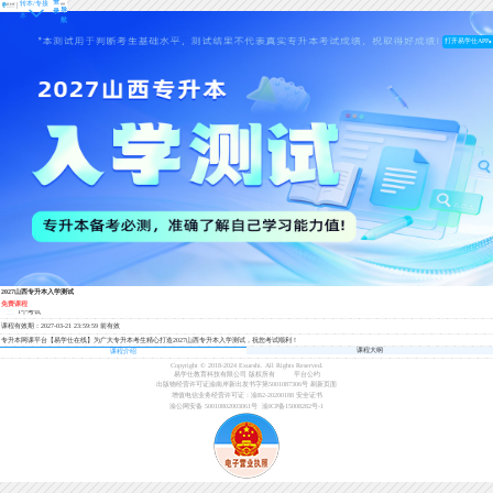
登
转本/专接
导
录
本
航
打开易学仕APP
2027山西专升本入学测试
免费课程
1个考试
课程有效期：2027-03-21 23:59:59 前有效
专升本网课平台【易学仕在线】为广大专升本考生精心打造2027山西专升本入学测试，祝您考试顺利！
课程大纲
课程介绍
Copyright © 2018-2024 Exueshi. All Rights Reserved.
易学仕教育科技有限公司 版权所有
平台公约
出版物经营许可证渝南岸新出发书字第5001087306号
刷新页面
增值电信业务经营许可证：渝B2-20200188
安全证书
渝公网安备 50010802003061号
渝ICP备15008282号-1