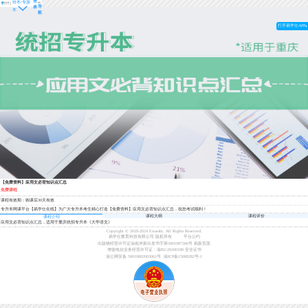
登
转本/专接
导
录
本
航
打开易学仕APP
【免费资料】应用文必背知识点汇总
免费课程
课程有效期：购课后30天有效
专升本网课平台【易学仕在线】为广大专升本考生精心打造【免费资料】应用文必背知识点汇总，祝您考试顺利！
课程大纲
课程评价
课程介绍
应用文必背知识点汇总，适用于重庆统招专升本《大学语文》
Copyright © 2018-2024 Exueshi. All Rights Reserved.
易学仕教育科技有限公司 版权所有
平台公约
出版物经营许可证渝南岸新出发书字第5001087306号
刷新页面
增值电信业务经营许可证：渝B2-20200188
安全证书
渝公网安备 50010802003061号
渝ICP备15008282号-1