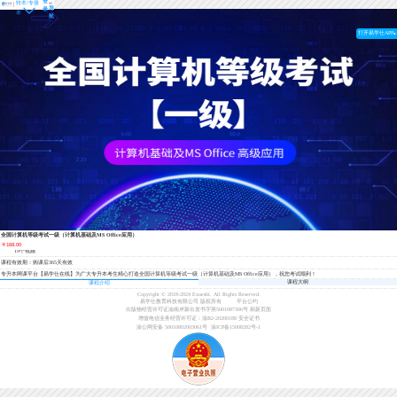
登
转本/专接
导
录
本
航
打开易学仕APP
全国计算机等级考试一级（计算机基础及MS Office应用）
￥168.00
19个视频
课程有效期：购课后365天有效
专升本网课平台【易学仕在线】为广大专升本考生精心打造全国计算机等级考试一级（计算机基础及MS Office应用），祝您考试顺利！
课程大纲
课程介绍
Copyright © 2018-2024 Exueshi. All Rights Reserved.
易学仕教育科技有限公司 版权所有
平台公约
出版物经营许可证渝南岸新出发书字第5001087306号
刷新页面
增值电信业务经营许可证：渝B2-20200188
安全证书
渝公网安备 50010802003061号
渝ICP备15008282号-1