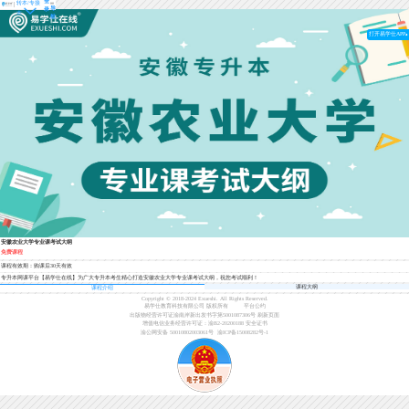
登
转本/专接
导
录
本
航
打开易学仕APP
安徽农业大学专业课考试大纲
免费课程
课程有效期：购课后30天有效
专升本网课平台【易学仕在线】为广大专升本考生精心打造安徽农业大学专业课考试大纲，祝您考试顺利！
课程大纲
课程介绍
Copyright © 2018-2024 Exueshi. All Rights Reserved.
易学仕教育科技有限公司 版权所有
平台公约
出版物经营许可证渝南岸新出发书字第5001087306号
刷新页面
增值电信业务经营许可证：渝B2-20200188
安全证书
渝公网安备 50010802003061号
渝ICP备15008282号-1