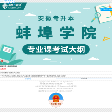
登
转本/专接
导
录
本
航
打开易学仕APP
蚌埠学院专业课考试大纲
免费课程
课程有效期：购课后30天有效
专升本网课平台【易学仕在线】为广大专升本考生精心打造蚌埠学院专业课考试大纲，祝您考试顺利！
课程大纲
课程介绍
Copyright © 2018-2024 Exueshi. All Rights Reserved.
易学仕教育科技有限公司 版权所有
平台公约
出版物经营许可证渝南岸新出发书字第5001087306号
刷新页面
增值电信业务经营许可证：渝B2-20200188
安全证书
渝公网安备 50010802003061号
渝ICP备15008282号-1