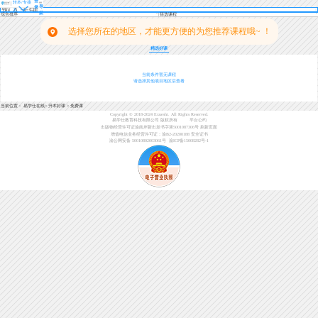
登
转本/专接
导
录
本
航
综合排序
筛选课程
选择您所在的地区，才能更方便的为您推荐课程哦~ ！
精选好课
当前条件暂无课程
请选择其他项目地区后查看
当前位置：
易学仕在线
>
升本好课
>
免费课
Copyright © 2018-2024 Exueshi. All Rights Reserved.
易学仕教育科技有限公司 版权所有
平台公约
出版物经营许可证渝南岸新出发书字第5001087306号
刷新页面
增值电信业务经营许可证：渝B2-20200188
安全证书
渝公网安备 50010802003061号
渝ICP备15008282号-1