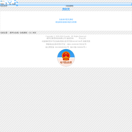
登
导
级
录
航
综合排序
筛选课程
精选好课
当前条件暂无课程
请选择其他项目地区后查看
当前位置：
易学仕在线
>
在线课程
>
大二专区
Copyright © 2018-2024 Exueshi. All Rights Reserved.
易学仕教育科技有限公司 版权所有
平台公约
出版物经营许可证渝南岸新出发书字第5001087306号
刷新页面
增值电信业务经营许可证：渝B2-20200188
安全证书
渝公网安备 50010802003061号
渝ICP备15008282号-1