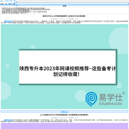
登
转本/专接
导
录
本
航
目录
陕西专升本2023年网课视频推荐~这些备考计划记得收藏！
2023年陕西专升本大学英语网课推荐~含免费网课及试卷资料哦！
2023年陕西专升本高等数学网课推荐~
陕西专升本公共课怎么学才能快速提分？供2023届考生参考
陕西专升本机构有哪些？哪个好？
陕西专升本2023年网课视频推荐~这些备考计划记得收藏！
发布时间：2022/11/15
阅读量：609
陕西专升本
历年的考试时间都集中在4月中旬，一般是第二个周末。按照这个时间来推算，现在距离2023年陕西专升本考试还有5个月的复习时间。该如何备考陕西
专升本？今日小编给大家推荐一些关于陕西专升本的网课，以及备考复习攻略，有需要的同学可以收藏哦！
查看全文
2023年陕西专升本大学英语网课推荐~含免费网课及试卷资料哦！
发布时间：2022/10/19
阅读量：699
陕西专升本
大学英语考什么呢？有哪些网课呢？对于英语这一科，同学们对于语法、词性、时态等等这些内容搞不清楚，也不知道该如何备考。所以今日小编为大
家推荐一些关于2023年陕西专升本大学英语的网课，备考2023届专升本考试的同学可以看一看。