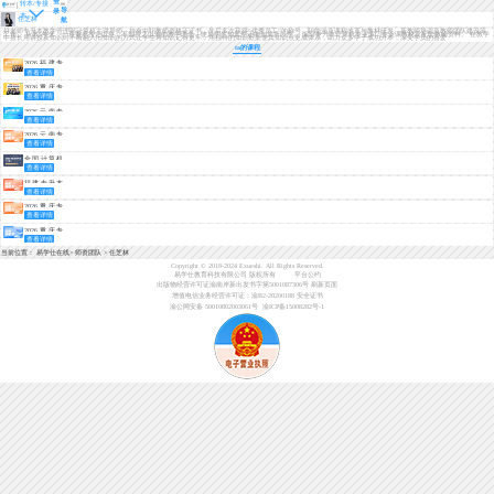
登
转本/专接
导
录
本
任芝林
航
擅长科目：计算机,计算机二级,计算机一级
好老师专升本教学管理部计算机主讲导师，持有中职教师资格证证书，先后多次获得“优秀员工”的称号，职能涉及课程改革与教材研发、新教师培训及教师团队建设等
工作。 从教5年来，一直秉承授之以鱼，不如授之以渔的教学理念，使其学生知其然还能知其所以然。 编写专升本计算机专业多门专业课教材及配套教辅资料。 在教学
中擅长用讲授新知识时不断融入旧知识的方式让学生将知识记得更牢，用独特的知识框架使其知识点更成体系，助力众多学子成功升本，深受学员的喜爱
ta的课程
2026福建专
查看详情
升本考情分
析+备考指南
2026重庆专
查看详情
升本春季班·
早学计划
2026云南专
查看详情
升本考情分
析+备考指南
2026云南专
查看详情
升本免费体
验课
全国计算机
查看详情
等级考试二
级（WPS
福建专升本
Office高级应
查看详情
免费体验课
用）
2026重庆专
查看详情
升本免费体
验课（大学
2026重庆专
语文+大学英
查看详情
升本免费体
语+计算机）
验课（高等
当前位置：
易学仕在线
>
师资团队
>
任芝林
数学+大学英
Copyright © 2018-2024 Exueshi. All Rights Reserved.
语+计算机）
易学仕教育科技有限公司 版权所有
平台公约
出版物经营许可证渝南岸新出发书字第5001087306号
刷新页面
增值电信业务经营许可证：渝B2-20200188
安全证书
渝公网安备 50010802003061号
渝ICP备15008282号-1