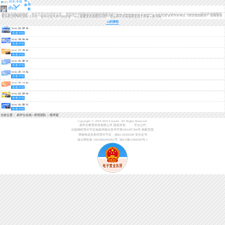
登
转本/专接
导
录
本
熊琴庭
航
擅长科目：公共英语,大学英语,现代汉语
易学仕在线分校校长，毕业于四川外国语大学。 曾获得中国国际经济贸易仲裁委员会(China International Economic and Trade Arbitration Commission)举办的仲裁模拟
辩论赛“优秀参与奖”（The Certificate of Participation）。 从事专升本教学11年以来，熟悉全国普通专升本考试，参与编写多省专升本考试《英语基础教材》 探索更多
更好的适宜学生的学习方法，使学生成为学习的主体，学生能够获得成绩的同时，还能对人生有感悟是我工作努力的方向。
ta的课程
2026福建专
查看详情
升本暑期集
训营
2026湖南专
查看详情
升本基础录
播课
2026福建专
查看详情
升本考情分
析+备考指南
2026内蒙古
查看详情
专升本免费
体验课
2026四川专
查看详情
升本免费试
听课（理
2026四川专
科）
查看详情
升本免费试
听课（文
2026福建专
科）
查看详情
升本春季班·
早学计划
2026内蒙古
【全程直
查看详情
专升本考情
播】
分析+备考指
当前位置：
易学仕在线
>
师资团队
>
熊琴庭
南
Copyright © 2018-2024 Exueshi. All Rights Reserved.
易学仕教育科技有限公司 版权所有
平台公约
出版物经营许可证渝南岸新出发书字第5001087306号
刷新页面
增值电信业务经营许可证：渝B2-20200188
安全证书
渝公网安备 50010802003061号
渝ICP备15008282号-1