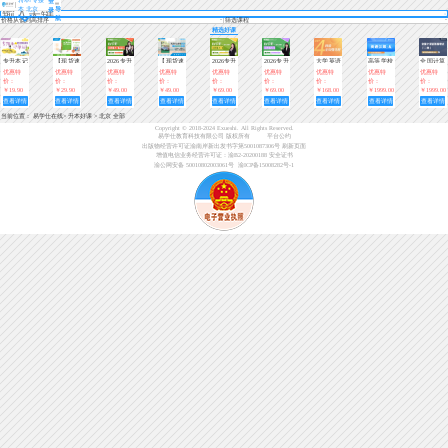
登
本 北京
导
录
航
价格从低到高排序
筛选课程
精选好课
专升本记
【现货速
2026专升
【现货速
2026专升
2026专升
大学英语
高等学校
全国计算
单词—
发】全国
本春季
发】专升
本春季
本春季
四级考试
英语三
机等级考
优惠特
优惠特
优惠特
优惠特
优惠特
优惠特
优惠特
优惠特
优惠特
(趣味小
专升本英
班-0基础
本考试英
班-0基础
班-0基础
全科强化
级-A（英
试二级
价：
价：
价：
价：
价：
价：
价：
价：
价：
课堂)
语词汇一
入门（语
语写作范
入门（英
入门（数
课适用于
语A级）
（WPS
￥19.90
￥29.90
￥49.00
￥49.00
￥69.00
￥69.00
￥168.00
￥1999.00
￥1999.00
本好词
文）【已
文指南
语）【已
学）【已
全国地区
Office高
查看详情
查看详情
查看详情
查看详情
查看详情
查看详情
查看详情
查看详情
查看详情
结课】
结课】
结课】
级应用）
当前位置：
易学仕在线
>
升本好课
>
北京 全部
Copyright © 2018-2024 Exueshi. All Rights Reserved.
易学仕教育科技有限公司 版权所有
平台公约
出版物经营许可证渝南岸新出发书字第5001087306号
刷新页面
增值电信业务经营许可证：渝B2-20200188
安全证书
渝公网安备 50010802003061号
渝ICP备15008282号-1