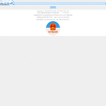
登
本 河北
导
录
航
考试时间 河北
考试时间
Copyright © 2018-2024 Exueshi. All Rights Reserved.
易学仕教育科技有限公司 版权所有
平台公约
出版物经营许可证渝南岸新出发书字第5001087306号
刷新页面
增值电信业务经营许可证：渝B2-20200188
安全证书
渝公网安备 50010802003061号
渝ICP备15008282号-1