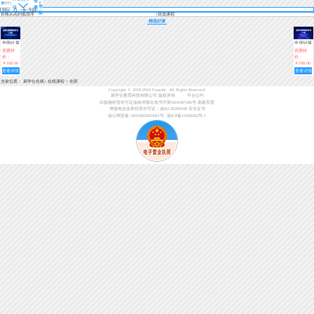
登
导
级
录
航
价格从高到低排序
筛选课程
精选好课
全国计算
全国计算
机等级考
机等级考
优惠特
优惠特
试二级
试一级
价：
价：
（MS
（计算机
￥168.00
￥168.00
Office高
基础及
查看详情
查看详情
MS
级应用）
Office应
当前位置：
易学仕在线
>
在线课程
>
全部
用）
Copyright © 2018-2024 Exueshi. All Rights Reserved.
易学仕教育科技有限公司 版权所有
平台公约
出版物经营许可证渝南岸新出发书字第5001087306号
刷新页面
增值电信业务经营许可证：渝B2-20200188
安全证书
渝公网安备 50010802003061号
渝ICP备15008282号-1