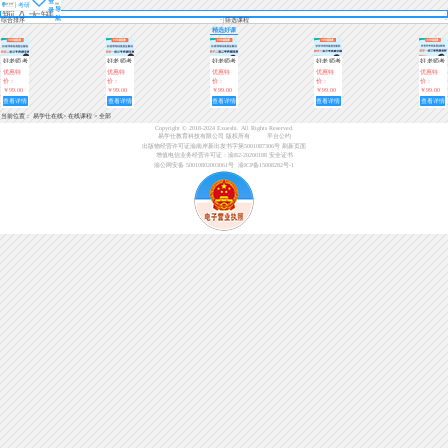
登
考研
导
录
航
综合排序
筛选课程
精选好课
好老师考
好老师考
好老师考
好老师考
好老师考
研真题全
研真题全
研真题全
研真题全
研真题全
优惠特
优惠特
优惠特
优惠特
优惠特
解班（英
解班（英
解班（数
解班（数
解班（数
价：
价：
价：
价：
价：
语二）近
语一）近
学三）近
学二）近
学一）近
￥99.00
￥99.00
￥99.00
￥99.00
￥99.00
三年真题
三年真题
三年真题
三年真题
三年真题
查看详情
查看详情
查看详情
查看详情
查看详情
全解
全解
全解
全解
全解
当前位置：
易学仕在线
>
在线课程
>
全部
Copyright © 2018-2024 Exueshi. All Rights Reserved.
易学仕教育科技有限公司 版权所有
平台公约
出版物经营许可证渝南岸新出发书字第5001087306号
刷新页面
增值电信业务经营许可证：渝B2-20200188
安全证书
渝公网安备 50010802003061号
渝ICP备15008282号-1