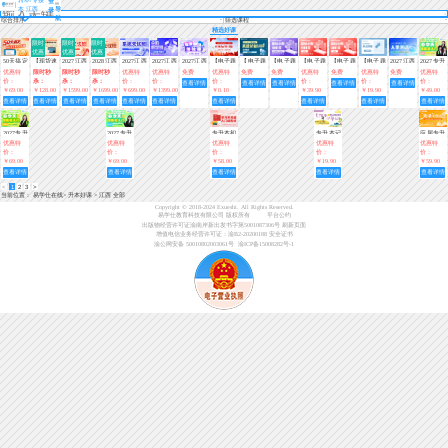
登
本 江西
导
录
航
综合排序
筛选课程
精选好课
限时
限时
限时
优惠
优惠
优惠
50天搞定
【现货速
2027江西
2028江西
2027江西
2027江西
2027江西
【电子题
【电子题
【电子题
【电子题
【电子题
【电子题
2027江西
2027专升
专升本英
发】江西
专升本系
专升本系
专升本系
专升本全
专升本免
库】2027
库】江西
库】江西
库】江西
库】江西
库】江西
专升本入
本春季
优惠特
限时秒
限时秒
限时秒
优惠特
优惠特
免费
优惠特
免费
免费
优惠特
免费
优惠特
免费
优惠特
语1000词
专升本教
统无忧班
统无忧班
统无忧班
科畅学班
费体验课
江西专升
专升本
专升本基
专升本基
专升本政
专升本考
学测试
班-0基础
价：
杀：
杀：
杀：
价：
价：
价：
价：
价：
价：
查看详情
查看详情
查看详情
查看详情
查看详情
2022-
材（政治
【江西专
【江西专
【专业
【江西专
本时事政
础必刷
础必刷
治基础过
点突破
入门（语
￥69.00
￥128.00
￥1599.00
￥1699.00
￥699.00
￥1399.00
￥0.10
￥39.90
￥19.90
￥49.00
2025年真
+英语+信
享】
享】
课】
享】
治（持续
500题
1100题
关400题
800题
文）【直
查看详情
查看详情
查看详情
查看详情
查看详情
查看详情
查看详情
查看详情
查看详情
查看详情
题试卷
息技术）
更新）
（英语、
《政治》
（人体解
播课】
（高等数
【最新版
信息技
剖学）
学）
本】
术）
2027专升
2027专升
专升本初
专升本记
应届专升
本春季
本春季
级入门英
单词—
本初级入
优惠特
优惠特
优惠特
优惠特
优惠特
班-0基础
班-0基础
语教材
(趣味小
门（英
价：
价：
价：
价：
价：
入门（英
入门（数
课堂)
语）视频
￥69.00
￥69.00
￥58.00
￥19.90
￥59.90
语）【直
学）【直
+资料
查看详情
查看详情
查看详情
查看详情
查看详情
播+录
播+录
<
1
2
3
>
播】
播】
当前位置：
易学仕在线
>
升本好课
>
江西 全部
Copyright © 2018-2024 Exueshi. All Rights Reserved.
易学仕教育科技有限公司 版权所有
平台公约
出版物经营许可证渝南岸新出发书字第5001087306号
刷新页面
增值电信业务经营许可证：渝B2-20200188
安全证书
渝公网安备 50010802003061号
渝ICP备15008282号-1