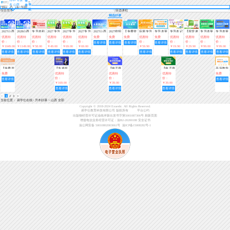
登
本 山西
导
录
航
综合排序
筛选课程
精选好课
2027山西
2028山西
专升本初
2027专升
2027专升
2027专升
2027山西
2027统招
【免费资
应届专升
专升本英
专升本记
【现货速
专升本英
专升本英
专升本全
专升本全
级入门英
本春季
本春季
本春季
专升本入
专升本40
料】大学
本初级入
语核心单
单词—
发】全国
语词汇训
语词汇训
优惠特
优惠特
优惠特
优惠特
优惠特
优惠特
免费
免费
免费
优惠特
免费
优惠特
优惠特
优惠特
优惠特
科畅学班
科畅学班
语教材
班-0基础
班-0基础
班-0基础
学测试
天速记专
语文作文
门（英
词速记练
(趣味小
专升本英
练营（第
练营（第
价：
价：
价：
价：
价：
价：
价：
价：
价：
价：
价：
查看详情
查看详情
查看详情
查看详情
入门（语
入门（英
入门（数
升本单词
素材汇总
语）视频
习3000题
课堂)
语词汇一
一期）
二期）陈
￥1049.00
￥1149.00
￥58.00
￥49.00
￥69.00
￥69.00
￥59.90
￥19.90
￥29.90
￥99.00
￥99.00
文）【直
语）【直
学）【直
+资料
（第三
本好词
能Allen
查看详情
查看详情
查看详情
查看详情
查看详情
查看详情
查看详情
查看详情
查看详情
查看详情
查看详情
播课】
播+录
播+录
期）
播】
播】
【免费资
【专项提
【电子题
【电子题
高等数学
料】高等
分】专升
库】大学
库】大学
基础公式
免费
优惠特
优惠特
优惠特
免费
数学基础
本英语阅
英语高分
英语语法
测试题
价：
价：
价：
查看详情
查看详情
必背公式
读专项训
专项突破
与词汇
￥169.00
￥39.00
￥39.00
练营
800题
600题
查看详情
查看详情
查看详情
<
1
2
3
>
当前位置：
易学仕在线
>
升本好课
>
山西 全部
Copyright © 2018-2024 Exueshi. All Rights Reserved.
易学仕教育科技有限公司 版权所有
平台公约
出版物经营许可证渝南岸新出发书字第5001087306号
刷新页面
增值电信业务经营许可证：渝B2-20200188
安全证书
渝公网安备 50010802003061号
渝ICP备15008282号-1