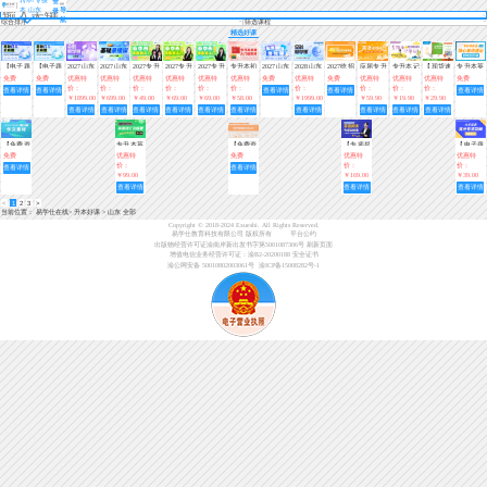
登
本 山东
导
录
航
综合排序
筛选课程
精选好课
【电子题
【电子题
2027山东
2027山东
2027专升
2027专升
2027专升
专升本初
2027山东
2028山东
2027统招
应届专升
专升本记
【现货速
专升本英
库】2027
库】2027
专升本全
专升本基
本春季
本春季
本春季
级入门英
专升本免
专升本全
专升本40
本初级入
单词—
发】全国
语核心单
免费
免费
优惠特
优惠特
优惠特
优惠特
优惠特
优惠特
免费
优惠特
免费
优惠特
优惠特
优惠特
免费
山东专升
山东专升
科畅学班
础录播课
班-0基础
班-0基础
班-0基础
语教材
费体验课
科畅学班
天速记专
门（英
(趣味小
专升本英
词速记练
价：
价：
价：
价：
价：
价：
价：
价：
价：
价：
查看详情
查看详情
查看详情
查看详情
查看详情
本基础必
本基础必
入门（语
入门（英
入门（数
升本单词
语）视频
课堂)
语词汇一
习3000题
￥1899.00
￥699.00
￥49.00
￥69.00
￥69.00
￥58.00
￥1999.00
￥59.90
￥19.90
￥29.90
刷题（语
刷题（语
文）【直
语）【直
学）【直
+资料
本好词
（第三
查看详情
查看详情
查看详情
查看详情
查看详情
查看详情
查看详情
查看详情
查看详情
查看详情
文+英语
文+英语
播课】
播+录
播+录
期）
+计算机
+计算机
播】
播】
+高数
+高数一/
【免费资
专升本英
【免费资
【专项提
【电子题
三）
二）
料】大学
语词汇训
料】高等
分】专升
库】大学
免费
优惠特
免费
优惠特
优惠特
语文作文
练营（第
数学基础
本英语阅
英语高分
价：
价：
价：
查看详情
查看详情
素材汇总
一期）
必背公式
读专项训
专项突破
￥99.00
￥169.00
￥39.00
练营
800题
查看详情
查看详情
查看详情
<
1
2
3
>
当前位置：
易学仕在线
>
升本好课
>
山东 全部
Copyright © 2018-2024 Exueshi. All Rights Reserved.
易学仕教育科技有限公司 版权所有
平台公约
出版物经营许可证渝南岸新出发书字第5001087306号
刷新页面
增值电信业务经营许可证：渝B2-20200188
安全证书
渝公网安备 50010802003061号
渝ICP备15008282号-1