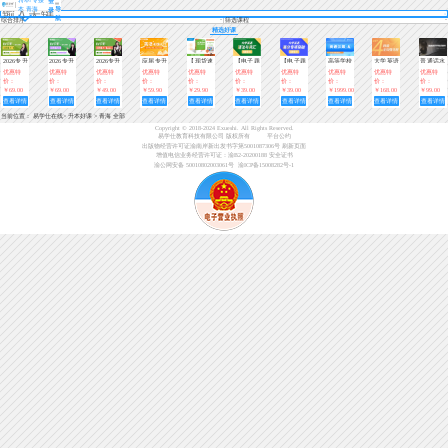
登
本 青海
导
录
航
综合排序
筛选课程
精选好课
2026专升
2026专升
2026专升
应届专升
【现货速
【电子题
【电子题
高等学校
大学英语
普通话水
本春季
本春季
本春季
本初级入
发】全国
库】大学
库】大学
英语三
四级考试
平考试精
优惠特
优惠特
优惠特
优惠特
优惠特
优惠特
优惠特
优惠特
优惠特
优惠特
班-0基础
班-0基础
班-0基础
门（英
专升本英
英语语法
英语高分
级-A（英
全科强化
讲
价：
价：
价：
价：
价：
价：
价：
价：
价：
价：
入门（英
入门（数
入门（语
语）视频
语词汇一
与词汇
专项突破
语A级）
课适用于
￥69.00
￥69.00
￥49.00
￥59.90
￥29.90
￥39.00
￥39.00
￥1999.00
￥168.00
￥99.00
语）【已
学）【已
文）【已
+资料
本好词
600题
800题
全国地区
查看详情
查看详情
查看详情
查看详情
查看详情
查看详情
查看详情
查看详情
查看详情
查看详情
结课】
结课】
结课】
当前位置：
易学仕在线
>
升本好课
>
青海 全部
Copyright © 2018-2024 Exueshi. All Rights Reserved.
易学仕教育科技有限公司 版权所有
平台公约
出版物经营许可证渝南岸新出发书字第5001087306号
刷新页面
增值电信业务经营许可证：渝B2-20200188
安全证书
渝公网安备 50010802003061号
渝ICP备15008282号-1