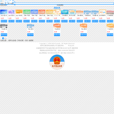
登
本 四川
导
录
航
综合排序
筛选课程
精选好课
2027四川
2027四川
2027统招
【电子题
【电子题
【电子题
【电子题
【公开
【免费资
专升本英
【免费资
【免费资
【免费资
高等数学
【免费资
专升本入
专升本免
专升本40
库】2024
库】2024
库】2024
库】2024
课】四川
料】大学
语核心单
料】高等
料】计算
料】计算
基础公式
料】大学
免费
免费
免费
免费
免费
免费
免费
免费
免费
免费
免费
免费
免费
免费
免费
学测试
费试听课
天速记专
四川专升
四川专升
四川专升
四川专升
专升本-
语文作文
词速记练
数学基础
机必备基
机办公自
测试题
语文必背
查看详情
查看详情
查看详情
查看详情
查看详情
查看详情
查看详情
查看详情
查看详情
查看详情
查看详情
查看详情
查看详情
查看详情
查看详情
升本单词
本真题
本真题
本真题
本真题
我爱记单
素材汇总
习3000题
必背公式
础知识
动化考点
知识点汇
（计算
（高等数
（大学语
（大学英
词（大一
（第三
（适用于
总
机）
学）
文）
语）
大二专
期）
全国）
【免费资
【免费资
【免费资
【免费资
【免费资
享）
料】大学
料】计算
料】大学
料】大学
料】大学
免费
免费
免费
免费
免费
英语写作
机操作系
英语高频
英语常用
英语动词
查看详情
查看详情
查看详情
查看详情
查看详情
范文
统考点
短语搭配
介词短语
高频考点
<
1
2
>
（适用于
当前位置：
易学仕在线
>
升本好课
>
四川 免费课
全国）
Copyright © 2018-2024 Exueshi. All Rights Reserved.
易学仕教育科技有限公司 版权所有
平台公约
出版物经营许可证渝南岸新出发书字第5001087306号
刷新页面
增值电信业务经营许可证：渝B2-20200188
安全证书
渝公网安备 50010802003061号
渝ICP备15008282号-1