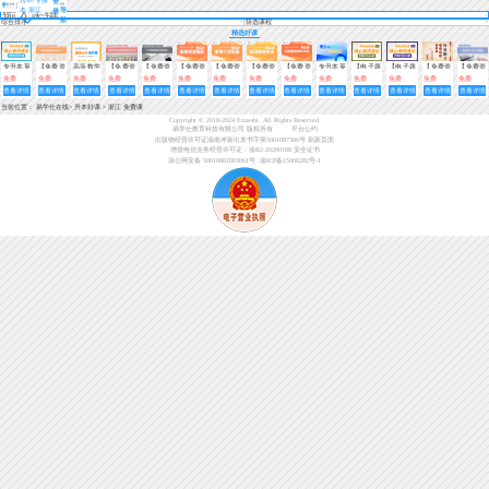
登
本 浙江
导
录
航
综合排序
筛选课程
精选好课
专升本英
【免费资
高等数学
【免费资
【免费资
【免费资
【免费资
【免费资
【免费资
专升本英
【电子题
【电子题
【免费资
【免费资
语核心单
料】高等
基础公式
料】大学
料】大学
料】大学
料】大学
料】大学
料】大学
语考纲词
库】专升
库】专升
料】专升
料】大学
免费
免费
免费
免费
免费
免费
免费
免费
免费
免费
免费
免费
免费
免费
词速记练
数学基础
测试题
语文必背
英语写作
英语高频
英语常用
英语动词
英语阅读
汇
本英语核
本英语核
本备考急
语文应用
查看详情
查看详情
查看详情
查看详情
查看详情
查看详情
查看详情
查看详情
查看详情
查看详情
查看详情
查看详情
查看详情
查看详情
习3000题
必背公式
知识点汇
范文
短语搭配
介词短语
高频考点
理解高频
心单词速
心单词速
救特效偏
文写作模
（第三
总
500词
记练习
记练习
方——大
板
当前位置：
易学仕在线
>
升本好课
>
浙江 免费课
期）
3000题
3000题
学英语
Copyright © 2018-2024 Exueshi. All Rights Reserved.
（第二
（第一
（语法
易学仕教育科技有限公司 版权所有
平台公约
期）
期）
篇）语法
出版物经营许可证渝南岸新出发书字第5001087306号
刷新页面
偏方
增值电信业务经营许可证：渝B2-20200188
安全证书
渝公网安备 50010802003061号
渝ICP备15008282号-1