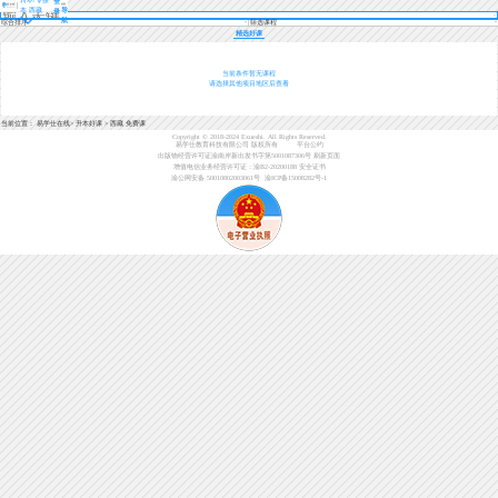
登
本 西藏
导
录
航
综合排序
筛选课程
精选好课
当前条件暂无课程
请选择其他项目地区后查看
当前位置：
易学仕在线
>
升本好课
>
西藏 免费课
Copyright © 2018-2024 Exueshi. All Rights Reserved.
易学仕教育科技有限公司 版权所有
平台公约
出版物经营许可证渝南岸新出发书字第5001087306号
刷新页面
增值电信业务经营许可证：渝B2-20200188
安全证书
渝公网安备 50010802003061号
渝ICP备15008282号-1