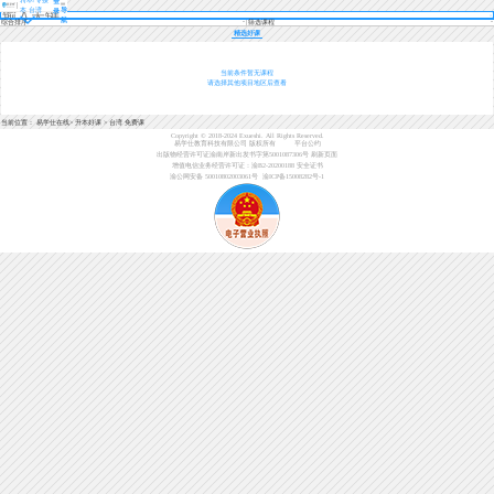
登
本 台湾
导
录
航
综合排序
筛选课程
精选好课
当前条件暂无课程
请选择其他项目地区后查看
当前位置：
易学仕在线
>
升本好课
>
台湾 免费课
Copyright © 2018-2024 Exueshi. All Rights Reserved.
易学仕教育科技有限公司 版权所有
平台公约
出版物经营许可证渝南岸新出发书字第5001087306号
刷新页面
增值电信业务经营许可证：渝B2-20200188
安全证书
渝公网安备 50010802003061号
渝ICP备15008282号-1